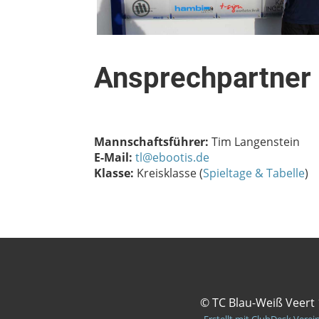
Ansprechpartner
Mannschaftsführer:
Tim Langenstein
E-Mail:
tl@ebootis.de
Klasse:
Kreisklasse (
Spieltage & Tabelle
)
© TC Blau-Weiß Veert 